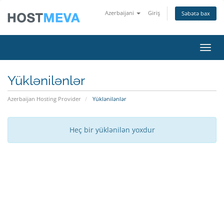
Azerbaijani
Giriş
Səbətə bax
Naviq
Yüklənilənlər
Azerbaijan Hosting Provider
Yüklənilənlər
Heç bir yüklənilən yoxdur