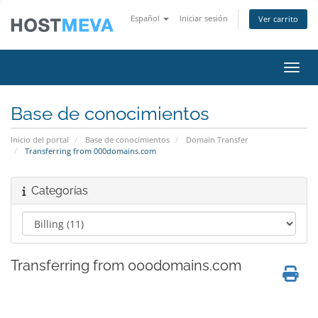
Español
Iniciar sesión
Ver carrito
Activ
Base de conocimientos
Inicio del portal
Base de conocimientos
Domain Transfer
Transferring from 000domains.com
Categorías
Transferring from 000domains.com