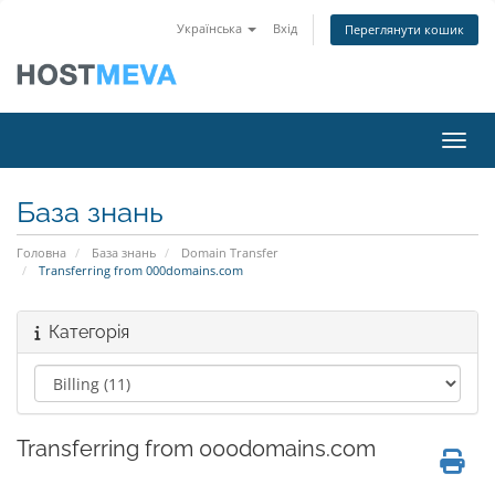
Українська
Вхід
Переглянути кошик
Пере
База знань
Головна
База знань
Domain Transfer
Transferring from 000domains.com
Категорія
Transferring from 000domains.com