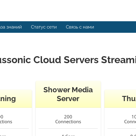
за знаний
Статус сети
Связь с нами
ussonic Cloud Servers Stream
Shower Media
tning
Server
Thu
00
200
1
ctions
Connections
Conne