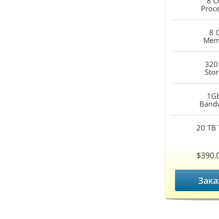
8 C
Proc
8 
Mem
320
Sto
1G
Band
20 TB
$390.
Зака