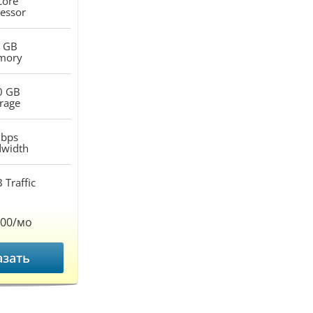
Core
essor
 GB
mory
0 GB
rage
bps
width
B
Traffic
.00/мо
азать