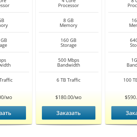
ore
4 Core
8 
essor
Processor
Proc
GB
8 GB
16
ory
Memory
Me
 GB
160 GB
64
rage
Storage
Sto
bps
500 Mbps
1G
width
Bandwidth
Band
Traffic
6 TB
Traffic
100 T
00/мо
$180.00/мо
$590
зать
Заказать
Зак