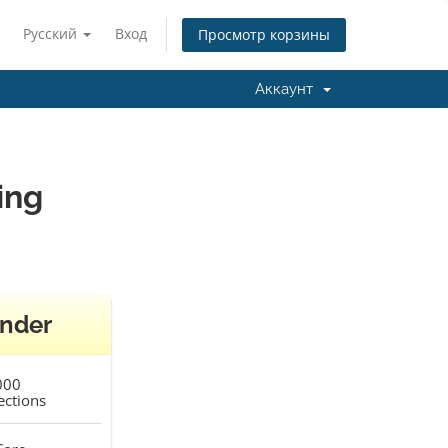
Русский
Вход
Просмотр корзины
Аккаунт
ing
nder
000
ctions