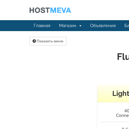
Главная
Магазин
Объявления
Ба
Показать меню
Fl
Ligh
4
Conne