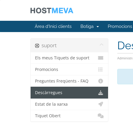
Àrea d'Inici clients
Botiga
Promocions
De
suport
Els meus Tiquets de suport
Administr
Promocions
Preguntes Freqüents - FAQ
Descàrregues
Estat de la xarxa
Tiquet Obert