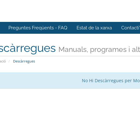
Preguntes Freqüents - FAQ
Estat de la xarxa
Contacti
scàrregues
Manuals, programes i altr
ació
Descàrregues
No Hi Descàrregues per Mo