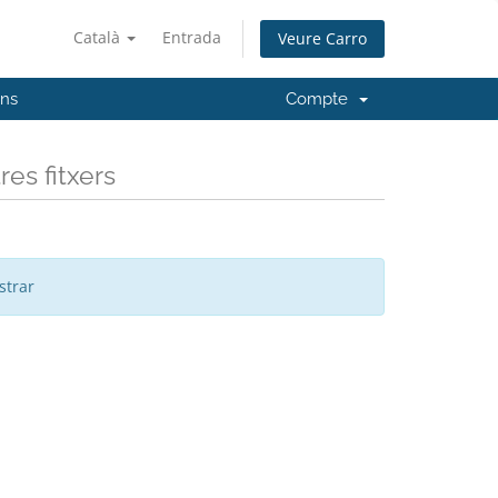
Català
Entrada
Veure Carro
'ns
Compte
es fitxers
strar