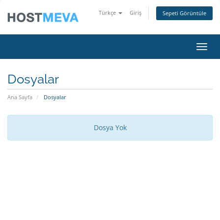
Türkçe
Giriş
Sepeti Görüntüle
Gezin
Dosyalar
Ana Sayfa
Dosyalar
Dosya Yok