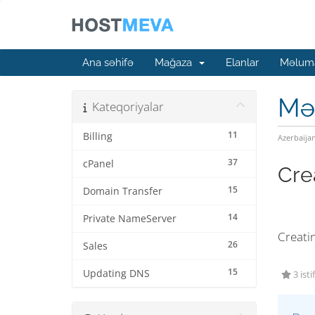
Ana səhifə
Mağaza
Elanlar
Məluma
Mə
Kateqoriyalar
11
Billing
Azerbaija
37
cPanel
Cre
15
Domain Transfer
14
Private NameServer
Creati
26
Sales
15
Updating DNS
3 isti