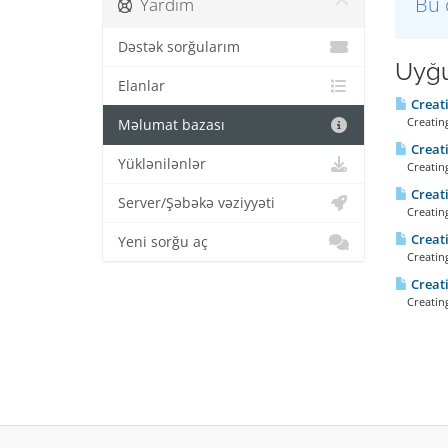
Bu 
Yardım
Dəstək sorğularım
Uyğu
Elanlar
Creat
Creating 
Məlumat bazası
Creati
Yüklənilənlər
Creating 
Creat
Server/Şəbəkə vəziyyəti
Creating 
Creati
Yeni sorğu aç
Creating 
Creat
Creating 