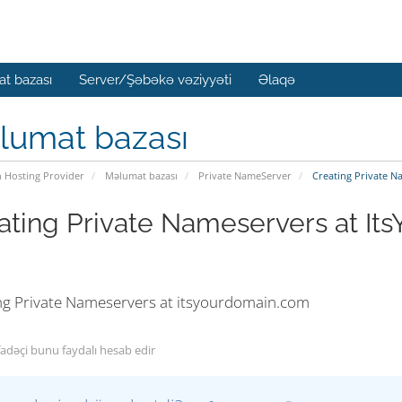
t bazası
Server/Şəbəkə vəziyyəti
Əlaqə
lumat bazası
n Hosting Provider
Məlumat bazası
Private NameServer
Creating Private N
ating Private Nameservers at I
ng Private Nameservers at itsyourdomain.com
fadəçi bunu faydalı hesab edir