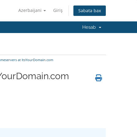
Azerbaijani
Giriş
Səbətə bax
Hesab
ameservers at ItsYourDomain.com
tsYourDomain.com