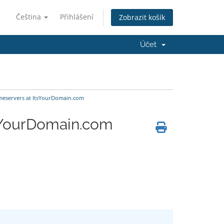
Čeština
Přihlášení
Zobrazit košík
Účet
meservers at ItsYourDomain.com
tsYourDomain.com