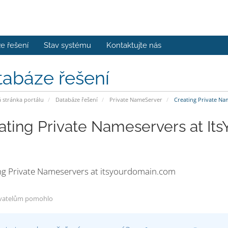
e řešení
Stav systému
Kontaktujte nás
tabáze řešení
stránka portálu
Databáze řešení
Private NameServer
Creating Private Na
ating Private Nameservers at I
ng Private Nameservers at itsyourdomain.com
vatelům pomohlo