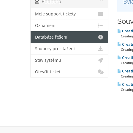
Byl
Podpora
Moje support tickety
Souv
Oznámení
Creat
Creating 
Databáze řešení
Creati
Soubory pro stažení
Creating 
Creat
Stav systému
Creating 
Creati
Otevřít ticket
Creating 
Creat
Creating 