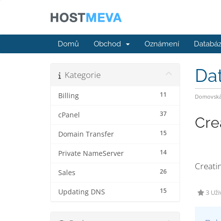
Domů
Obchod
Oznámení
Databáz
Da
Kategorie
11
Billing
Domovská 
37
cPanel
Cre
15
Domain Transfer
14
Private NameServer
Creati
26
Sales
15
Updating DNS
3 Uži