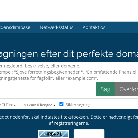
idensdatabase
Netværksstatus
Kontakt os
gningen efter dit perfekte dom
Sikker søgning
r TLD'er
Maksimal længde
edet nedenfor, skal indtastes i tekstboksen. Dette er nødvendigt f
af registreringerne.