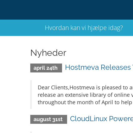
Hvordan kan vi hjælpe idag?
Nyheder
Hostmeva Releases V
april 24th
Dear Clients,Hostmeva is pleased to 
release an extensive library of online
throughout the month of April to help 
CloudLinux Powere
august 31st