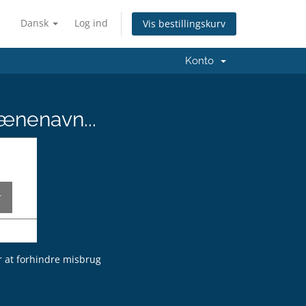
Dansk
Log ind
Vis bestillingskurv
Konto
ænenavn...
or at forhindre misbrug