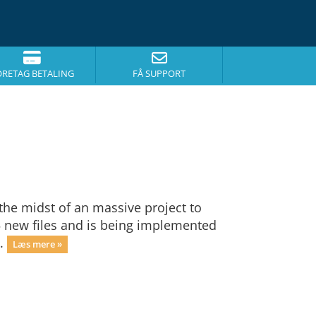
ORETAG BETALING
FÅ SUPPORT
he midst of an massive project to
75 new files and is being implemented
..
Læs mere »