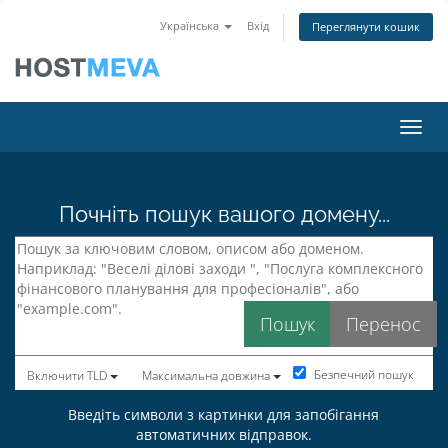
Українська
Вхід
Переглянути кошик
Пере
Почніть пошук вашого домену...
Безпечний пошук
Включити TLD
Максимальна довжина
Введіть символи з картинки для запобігання
автоматичних відправок.