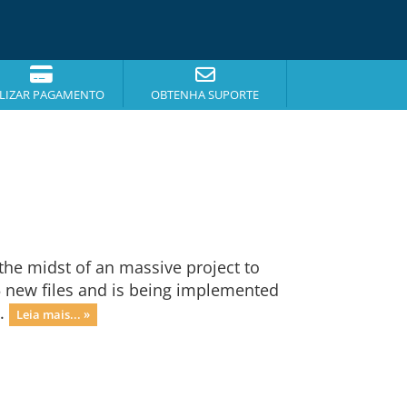
DAGEM
LIZAR PAGAMENTO
OBTENHA SUPORTE
he midst of an massive project to
75 new files and is being implemented
..
Leia mais... »