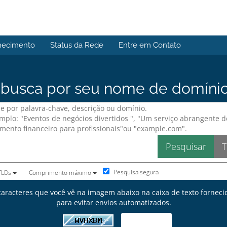
hecimento
Status da Rede
Entre em Contato
usca por seu nome de domínio p
Pesquisa segura
 TLDs
Comprimento máximo
 caracteres que você vê na imagem abaixo na caixa de texto forneci
para evitar envios automatizados.