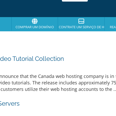
COMPRAR UM DOMÍNIO
CONTRATE UM SERVIÇO DE HOSPE
REA
eo Tutorial Collection
announce that the Canada web hosting company is in t
 video tutorials. The release includes approximately 
customers utilize their web hosting accounts to the .
Servers