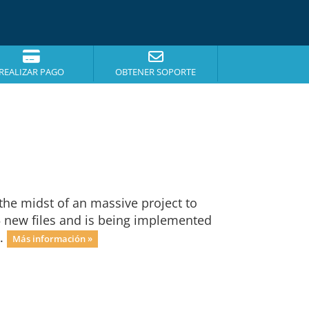
REALIZAR PAGO
OBTENER SOPORTE
he midst of an massive project to
75 new files and is being implemented
..
Más información »