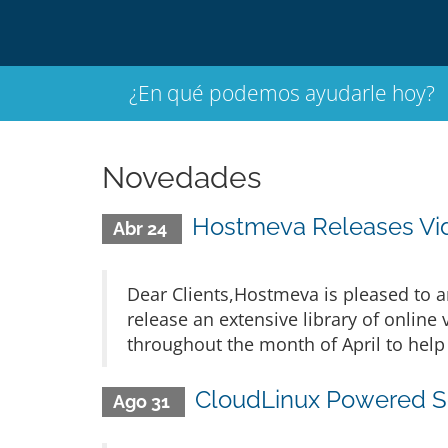
¿En qué podemos ayudarle hoy?
Novedades
Hostmeva Releases Vide
Abr 24
Dear Clients,Hostmeva is pleased to 
release an extensive library of online
throughout the month of April to help 
CloudLinux Powered S
Ago 31