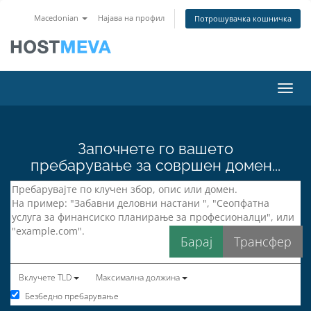
Macedonian
Најава на профил
Потрошувачка кошничка
Вклу
Започнете го вашето
пребарување за совршен домен...
Вклучете TLD
Максимална должина
Безбедно пребарување